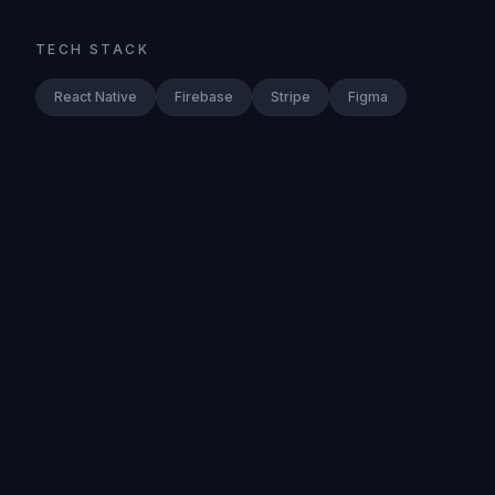
TECH STACK
React Native
Firebase
Stripe
Figma