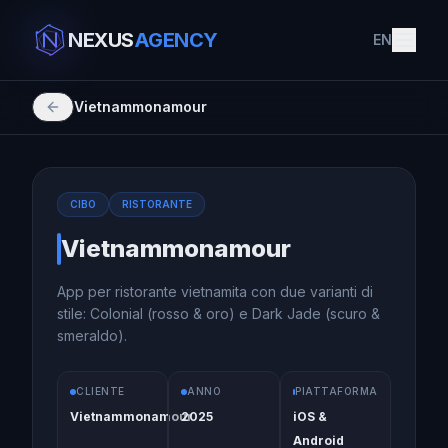
NEXUS
AGENCY
EN
Vietnammonamour
CIBO
RISTORANTE
Vietnammonamour
App per ristorante vietnamita con due varianti di
stile: Colonial (rosso & oro) e Dark Jade (scuro &
smeraldo).
CLIENTE
ANNO
PIATTAFORMA
Vietnammonamour
2025
iOS &
Android