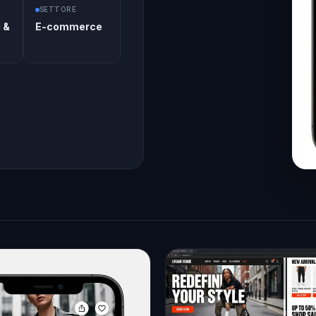
SETTORE
 &
E-commerce